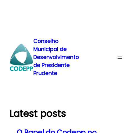
Pular
para
Conselho
o
Municipal de
conteúdo
Desenvolvimento
de Presidente
Prudente
Latest posts
O Papel do Codepp no